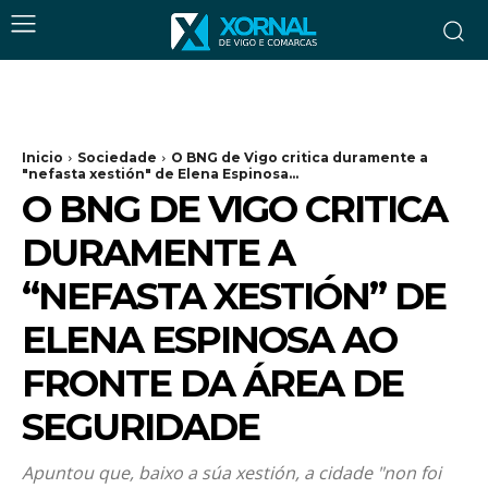
Inicio
Sociedade
O BNG de Vigo critica duramente a
"nefasta xestión" de Elena Espinosa...
O BNG DE VIGO CRITICA
DURAMENTE A
“NEFASTA XESTIÓN” DE
ELENA ESPINOSA AO
FRONTE DA ÁREA DE
SEGURIDADE
Apuntou que, baixo a súa xestión, a cidade "non foi