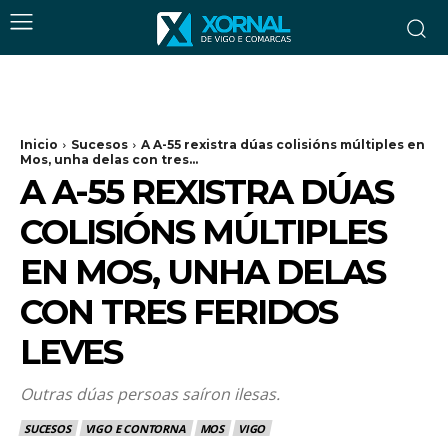
Inicio
Sucesos
A A-55 rexistra dúas colisións múltiples en
Mos, unha delas con tres...
A A-55 REXISTRA DÚAS
COLISIÓNS MÚLTIPLES
EN MOS, UNHA DELAS
CON TRES FERIDOS
LEVES
Outras dúas persoas saíron ilesas.
SUCESOS
VIGO E CONTORNA
MOS
VIGO