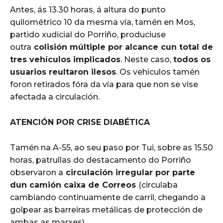
Antes, ás 13.30 horas, á altura do punto
quilométrico 10 da mesma vía, tamén en Mos,
partido xudicial do Porriño, produciuse
outra
colisión múltiple por alcance cun total de
tres vehículos implicados
. Neste caso,
todos os
usuarios reultaron ilesos
. Os vehículos tamén
foron retirados fóra da vía para que non se vise
afectada a circulación.
ATENCIÓN POR CRISE DIABÉTICA
Tamén na A-55, ao seu paso por Tui, sobre as 15.50
horas, patrullas do destacamento do Porriño
observaron a
circulación irregular por parte
dun camión caixa de Correos
(circulaba
cambiando continuamente de carril, chegando a
golpear as barreiras metálicas de protección de
ambas as marxes).