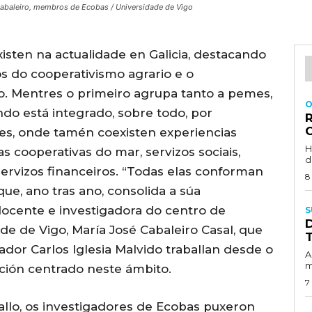
 Cabaleiro, membros de Ecobas / Universidade de Vigo
xisten na actualidade en Galicia, destacando
s do cooperativismo agrario e o
o. Mentres o primeiro agrupa tanto a pemes,
O
o está integrado, sobre todo, por
es, onde tamén coexisten experiencias
H
s cooperativas do mar, servizos sociais,
d
ervizos financeiros. “Todas elas conforman
8
e, ano tras ano, consolida a súa
 docente e investigadora do centro de
S
de de Vigo, María José Cabaleiro Casal, que
dor Carlos Iglesia Malvido traballan desde o
A
m
ción centrado neste ámbito.
7
allo, os investigadores de Ecobas puxeron