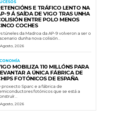
UCESOS
RETENCIÓNS E TRÁFICO LENTO NA
P-9 Á SAÍDA DE VIGO TRAS UNHA
COLISIÓN ENTRE POLO MENOS
CINCO COCHES
s túneles da Madroa da AP-9 volveron a ser o
scenario dunha nova colisión...
 Agosto, 2026
CONOMÍA
IGO MOBILIZA 110 MILLÓNS PARA
LEVANTAR A ÚNICA FÁBRICA DE
CHIPS FOTÓNICOS DE ESPAÑA
 proxecto Sparc e a fábrica de
emiconductores fotónicos que se está a
onstruír...
 Agosto, 2026