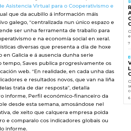
S
e Asistencia Virtual para o Cooperativismo e
A
rtual que da acubillo á información máis
o galego, “centralizada nun único espazo e
etende ser unha ferramenta de traballo para
O
e
perativismo e na economía social en xeral.
7
ísticas diversas que presenta a día de hoxe
 en Galicia e á ausencia dunha serie
E
V
o tempo, Saves publica progresivamente os
icación web. “En realidade, en cada unha das
icadores e resultados novos, que van na liña
O
s
las trata de dar resposta”, detalla
c
ro informe, Perfil económico-financeiro da
6
ñible desde esta semana, amosándose nel
ativa, de xeito que calquera empresa poida
iro e comparalo cos indicadores globais ou
do informe.