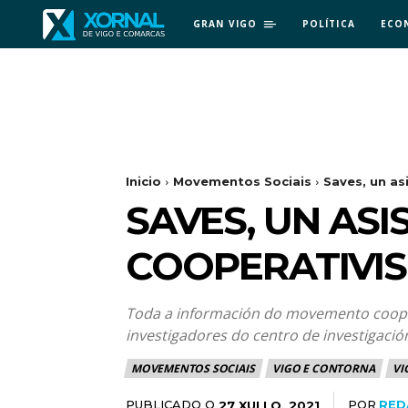
GRAN VIGO
POLÍTICA
ECO
Inicio
Movementos Sociais
Saves, un as
SAVES, UN ASI
COOPERATIVIS
Toda a información do movemento cooperat
investigadores do centro de investigaci
MOVEMENTOS SOCIAIS
VIGO E CONTORNA
VI
PUBLICADO O
POR
RED
27 XULLO, 2021