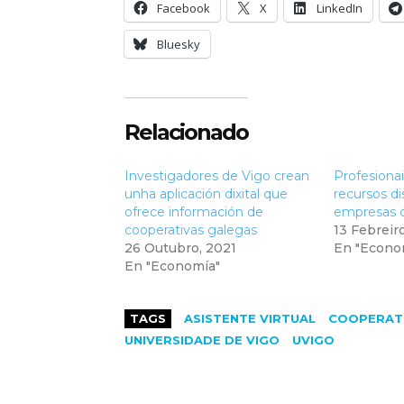
Facebook
X
LinkedIn
Bluesky
Relacionado
Investigadores de Vigo crean
Profesiona
unha aplicación dixital que
recursos di
ofrece información de
empresas d
cooperativas galegas
13 Febreir
26 Outubro, 2021
En "Econo
En "Economía"
TAGS
ASISTENTE VIRTUAL
COOPERAT
UNIVERSIDADE DE VIGO
UVIGO