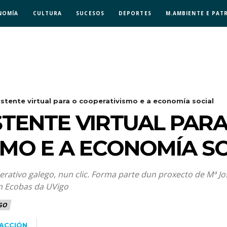
NOMÍA
CULTURA
SUCESOS
DEPORTES
M.AMBIENTE E PAT
istente virtual para o cooperativismo e a economía social
STENTE VIRTUAL PARA
MO E A ECONOMÍA S
ivo galego, nun clic. Forma parte dun proxecto de Mª José
ón Ecobas da UVigo
GO
ACCIÓN