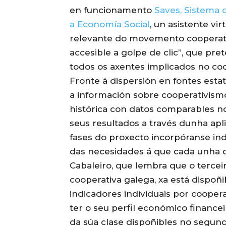
en funcionamento
Saves, Sistema d
a Economía Social
, un asistente vi
relevante do movemento cooperativ
accesible a golpe de clic”, que pr
todos os axentes implicados no coo
Fronte á dispersión en fontes estat
a información sobre cooperativismo
histórica con datos comparables n
seus resultados a través dunha apl
fases do proxecto incorpóranse ind
das necesidades á que cada unha de
Cabaleiro, que lembra que o tercei
cooperativa galega, xa está dispo
indicadores individuais por cooper
ter o seu perfil económico finance
da súa clase dispoñibles no segun